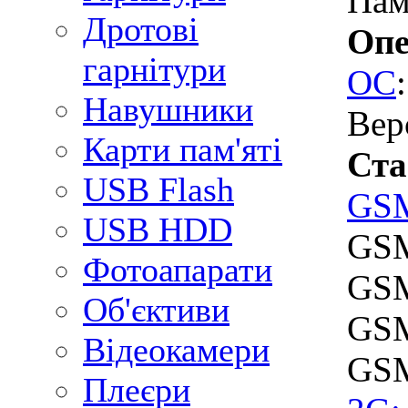
Пам
Дротові
Опе
гарнітури
ОС
Навушники
Вер
Карти пам'яті
Ста
USB Flash
GS
USB HDD
GSM
Фотоапарати
GSM
Об'єктиви
GSM
Відеокамери
GSM
Плеєри