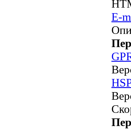
HTM
E-m
Опи
Пер
GP
Вер
HS
Вер
Ско
Пер