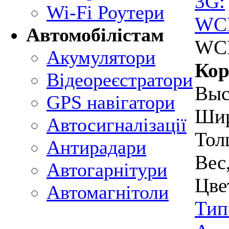
3G:
Wi-Fi Роутери
WC
Автомобілістам
WCD
Акумулятори
Кор
Відеореєстратори
Выс
GPS навігатори
Шир
Автосигналізації
Тол
Антирадари
Вес
Автогарнітури
Цве
Автомагнітоли
Тип