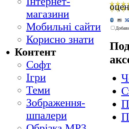
Інтернет-
оцен
магазини
Мобильні сайти
Добав
Корисно знати
Под
Контент
акс
Софт
Ігри
Ч
Теми
С
Зображення-
П
шпалери
П
Обрізка MP3