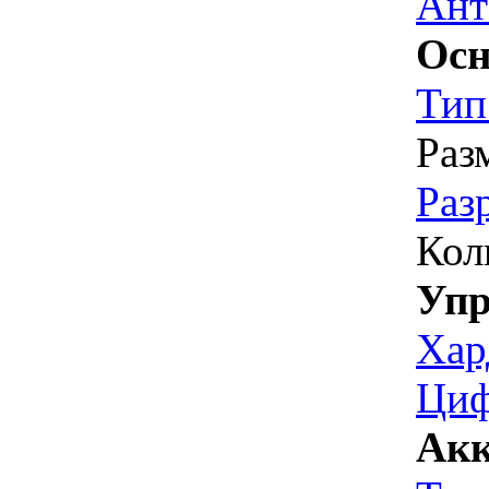
Ант
Осн
Тип
Раз
Раз
Кол
Упр
Хар
Циф
Акк