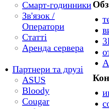
Об
Смарт-годинники
Зв'язок /
т
Оператори
в
Статті
3
Аренда сервера
о
А
Партнери та друзі
Кон
ASUS
Bloody
и
Cougar
с