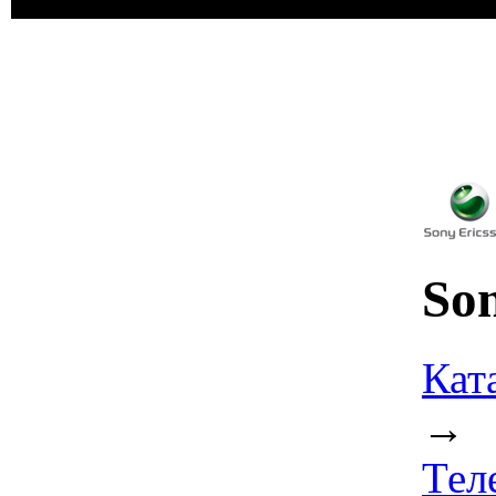
So
Кат
→
Тел