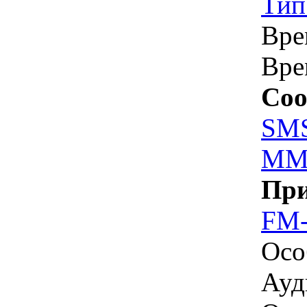
Тип
Вре
Вре
Соо
SM
MM
При
FM-
Осо
Ауд