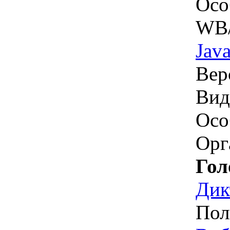
Осо
WB/
Jav
Вер
Вид
Осо
Орг
Гол
Дик
Пол