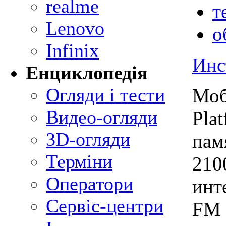
realme
т
Lenovo
о
Infinix
Инс
Енциклопедія
Огляди і тести
Моб
Видео-огляди
Pla
3D-огляди
пам
Терміни
210
Оператори
инт
Сервіс-центри
FM 