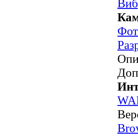
Виб
Кам
Фот
Раз
Опи
Доп
Инт
WA
Вер
Bro