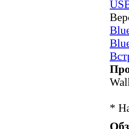
US
Вер
Blu
Blu
Вст
Про
Wal
* Н
Обз